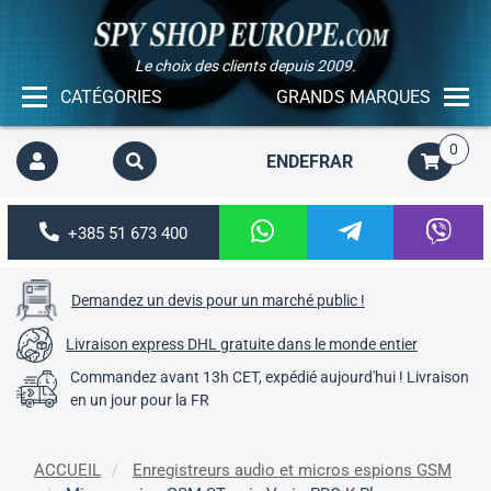
Le choix des clients depuis 2009.
CATÉGORIES
GRANDS MARQUES
0
EN
DE
FR
AR
+385 51 673 400
Demandez un devis pour un marché public !
Livraison express DHL gratuite dans le monde entier
Commandez avant 13h CET, expédié aujourd'hui ! Livraison
en un jour pour la FR
ACCUEIL
Enregistreurs audio et micros espions GSM