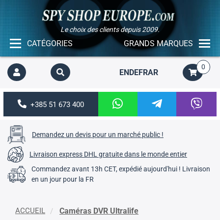
Le choix des clients depuis 2009.
CATÉGORIES
GRANDS MARQUES
0
EN
DE
FR
AR
+385 51 673 400
Demandez un devis pour un marché public !
Livraison express DHL gratuite dans le monde entier
Commandez avant 13h CET, expédié aujourd'hui ! Livraison
en un jour pour la FR
ACCUEIL
Caméras DVR Ultralife