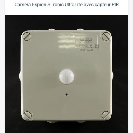
Caméra Espion STronic UltraLife avec capteur PIR